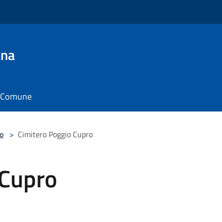
ana
il Comune
o
>
Cimitero Poggio Cupro
 Cupro