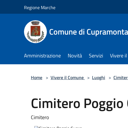
Salta al contenuto principale
Regione Marche
Comune di Cupramont
Amministrazione
Novità
Servizi
Vivere 
Home
>
Vivere il Comune
>
Luoghi
>
Cimiter
Cimitero Poggio
Cimitero