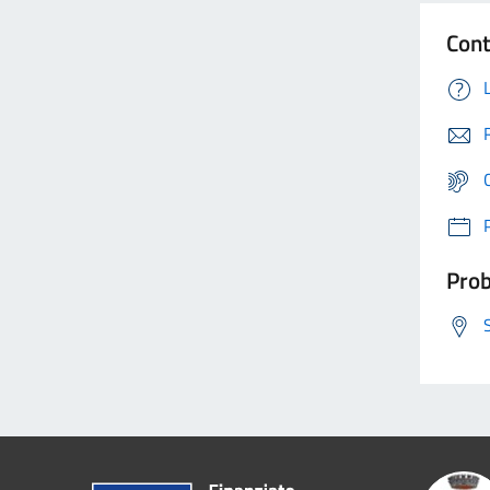
Cont
Prob