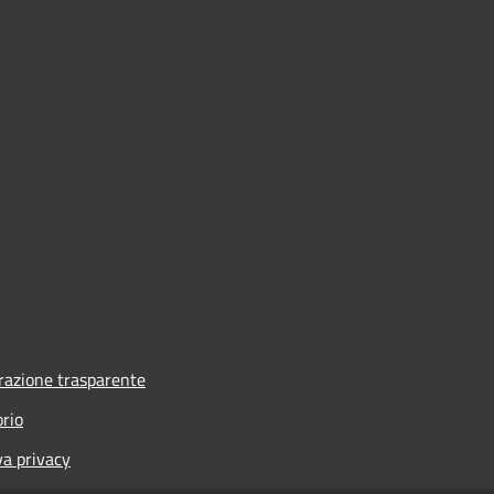
azione trasparente
orio
va privacy