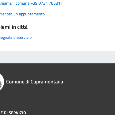
Chiama il comune +39 0731 786811
Prenota un appuntamento
lemi in città
Segnala disservizio
Comune di Cupramontana
E DI SERVIZIO