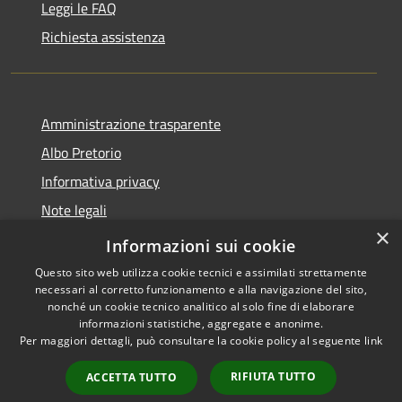
Leggi le FAQ
Richiesta assistenza
Amministrazione trasparente
Albo Pretorio
Informativa privacy
Note legali
×
Dichiarazione di accessibilità
Informazioni sui cookie
Questo sito web utilizza cookie tecnici e assimilati strettamente
necessari al corretto funzionamento e alla navigazione del sito,
nonché un cookie tecnico analitico al solo fine di elaborare
informazioni statistiche, aggregate e anonime.
RSS
Copyright © 2026 • Comune di
Per maggiori dettagli, può consultare la cookie policy al seguente
link
Accessibilità
Cupramontana • Powered by
Privacy
Municipium
Accesso
•
RIFIUTA TUTTO
ACCETTA TUTTO
Cookie
redazione