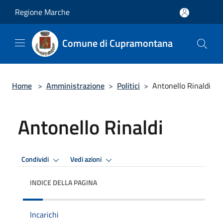
Salta al contenuto principale
Regione Marche
Comune di Cupramontana
Home
>
Amministrazione
>
Politici
>
Antonello Rinaldi
Antonello Rinaldi
Condividi
Vedi azioni
INDICE DELLA PAGINA
Incarichi