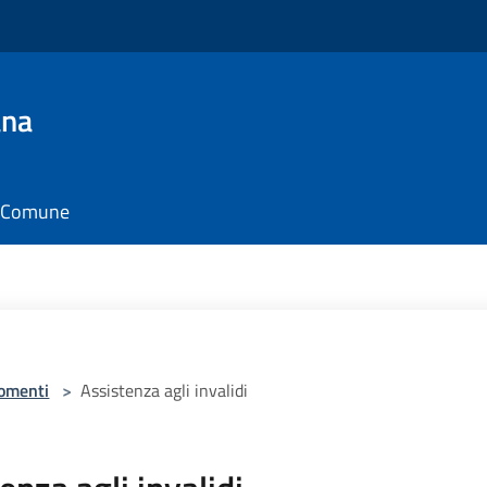
ana
il Comune
omenti
>
Assistenza agli invalidi