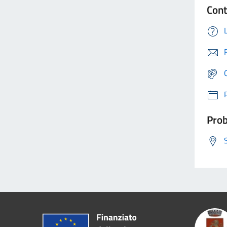
Cont
Prob