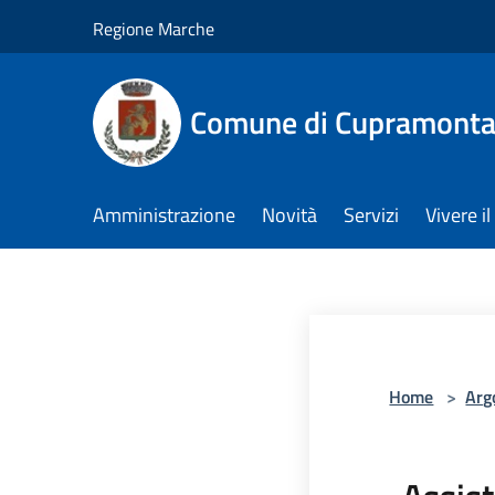
Salta al contenuto principale
Regione Marche
Comune di Cupramont
Amministrazione
Novità
Servizi
Vivere 
Home
>
Arg